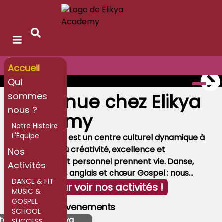
Accueil
Accueil
Qui
Bienvenue chez Elikya
sommes
nous ?
Academy
Notre Histoire
L'Équipe
Elikya Academy est un centre culturel dynamique à
l'Isle-d'Abeau où créativité, excellence et
Nos
épanouissement personnel prennent vie. Danse,
Activités
soutien scolaire, anglais et chœur Gospel : nous
DANCE & FIT
cultivons des talents variés pour tous les âges. Chez
Cliquez pour voir nos activités !
MUSIC &
Elikya Academy, chacun trouve sa place et se
GOSPEL
Nos autres évenements
découvre des passions !
SCHOOL
tes Ouvertes Elikya
SUCCESS