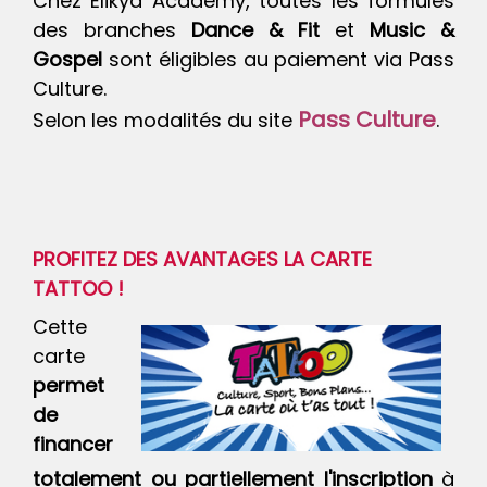
Chez Elikya Academy, toutes les formules
des branches
Dance & Fit
et
Music &
Gospel
sont éligibles au paiement via Pass
Culture.
Pass Culture
Selon les modalités du site
.
PROFITEZ DES AVANTAGES LA CARTE
TATTOO !
Cette
carte
permet
de
financer
totalement ou partiellement l'inscription
à