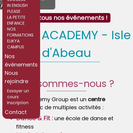
Academy 2026
IN ENGLISH
PLEASE
Voir tous nos événements !
LA PETITE
ENFANCE
NOS
ELIKYA ACADEMY - Isle
FORMATIONS
ELIKYA
CAMPUS
d'Abeau
Nos
événements
Nous
Qui sommes-nous ?
rejoindre
Essayer un
cours
Elikya Academy Group est un
centre
Inscription
culturel
avec de multiples activités :
Contact
Dance & Fit :
une école de danse et
fitness