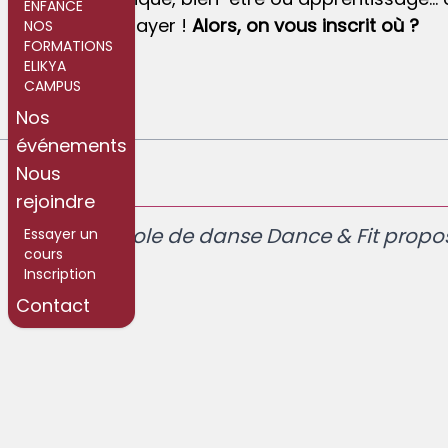
ENFANCE
tous les essayer !
Alors, on vous inscrit où ?
NOS
FORMATIONS
ELIKYA
CAMPUS
Nos
événements
Nous
rejoindre
Notre école de danse Dance & Fit propose
Essayer un
cours
Inscription
Contact