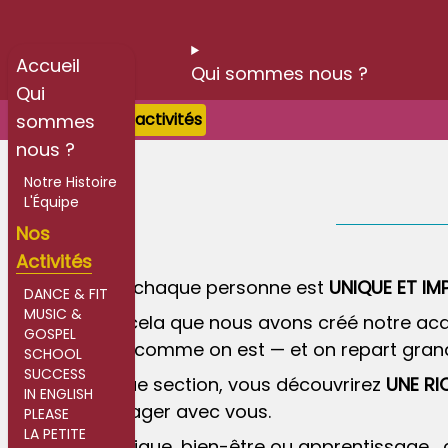
Accueil
Accueil
Qui sommes nous ?
Qui
Accueil
>
Nos activités
sommes
nous ?
Notre Histoire
L'Équipe
Nos
Activités
Chez nous, chaque personne est
UNIQUE ET IM
DANCE & FIT
MUSIC &
C'est pour cela que nous avons créé notre aca
GOSPEL
Ici, on vient comme on est — et on repart grand
SCHOOL
SUCCESS
Dans chaque section, vous découvrirez
UNE RI
IN ENGLISH
envie : partager avec vous.
PLEASE
LA PETITE
Danse, musique, bien-être ou apprentissage... ce