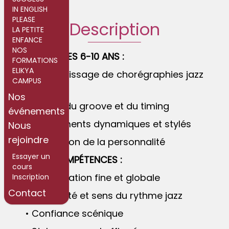
IN ENGLISH
PLEASE
Description
LA PETITE
ENFANCE
NOS
🎷 POUR LES 6-10 ANS :
FORMATIONS
ELIKYA
• Apprentissage de chorégraphies jazz
CAMPUS
fun
Nos
• Travail du groove et du timing
événements
• Mouvements dynamiques et stylés
Nous
rejoindre
• Expression de la personnalité
Essayer un
✨ LES COMPÉTENCES :
cours
• Coordination fine et globale
Inscription
Contact
• Musicalité et sens du rythme jazz
• Confiance scénique