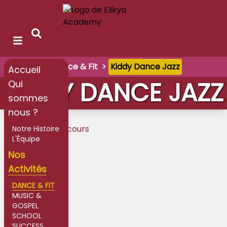
Accueil
>
Dance & Fit
>
Kiddy Dance Jazz
Accueil
KIDDY DANCE JAZZ
Qui
sommes
nous ?
Revenir aux cours
Notre Histoire
L'Équipe
Nos
Activités
DANCE & FIT
MUSIC &
GOSPEL
SCHOOL
SUCCESS