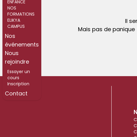
ENFANCE
NOS
FORMATIONS
ELIKYA
Il s
CAMPUS
Mais pas de panique !
Nos
événements
Nous
rejoindre
Essayer un
cours
Inscription
Contact
N
C
C
C