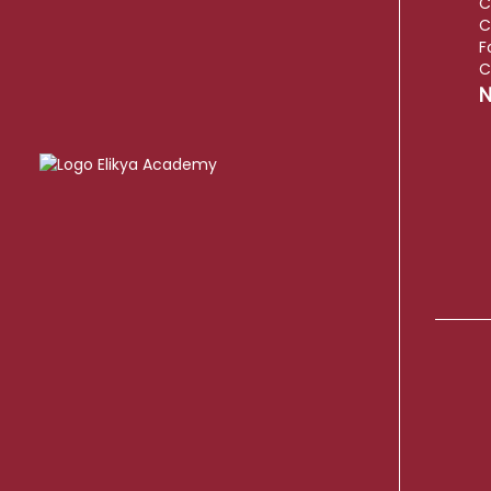
C
C
F
C
N